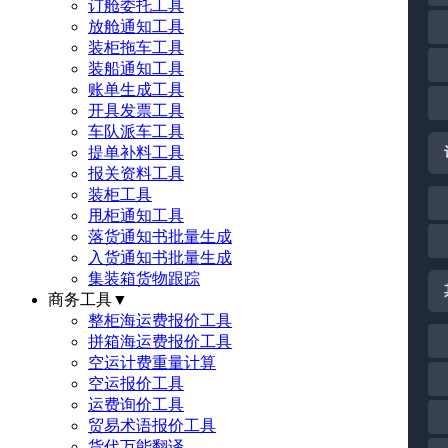
订舱委托工具
放舱通知工具
装柜拖车工具
装船通知工具
账单生成工具
开具发票工具
车队派车工具
提单补料工具
报关资料工具
装柜工具
甩柜通知工具
落货通知书批量生成
入货通知书批量生成
集装箱货物跟踪
商务工具
▼
整柜海运费报价工具
拼箱海运费报价工具
空运计费重量计算
空运报价工具
运费询价工具
贸易术语报价工具
货代万能翻译