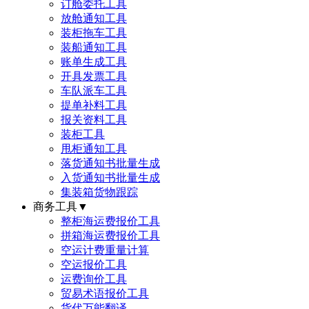
订舱委托工具
放舱通知工具
装柜拖车工具
装船通知工具
账单生成工具
开具发票工具
车队派车工具
提单补料工具
报关资料工具
装柜工具
甩柜通知工具
落货通知书批量生成
入货通知书批量生成
集装箱货物跟踪
商务工具
▼
整柜海运费报价工具
拼箱海运费报价工具
空运计费重量计算
空运报价工具
运费询价工具
贸易术语报价工具
货代万能翻译