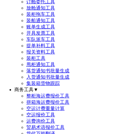
订舱委托工具
放舱通知工具
装柜拖车工具
装船通知工具
账单生成工具
开具发票工具
车队派车工具
提单补料工具
报关资料工具
装柜工具
甩柜通知工具
落货通知书批量生成
入货通知书批量生成
集装箱货物跟踪
商务工具
▼
整柜海运费报价工具
拼箱海运费报价工具
空运计费重量计算
空运报价工具
运费询价工具
贸易术语报价工具
货代万能翻译