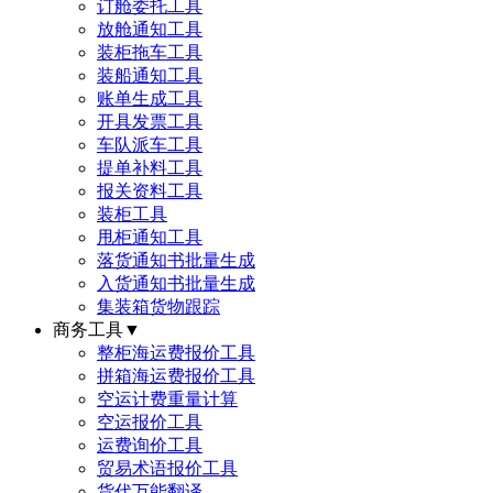
订舱委托工具
放舱通知工具
装柜拖车工具
装船通知工具
账单生成工具
开具发票工具
车队派车工具
提单补料工具
报关资料工具
装柜工具
甩柜通知工具
落货通知书批量生成
入货通知书批量生成
集装箱货物跟踪
商务工具
▼
整柜海运费报价工具
拼箱海运费报价工具
空运计费重量计算
空运报价工具
运费询价工具
贸易术语报价工具
货代万能翻译