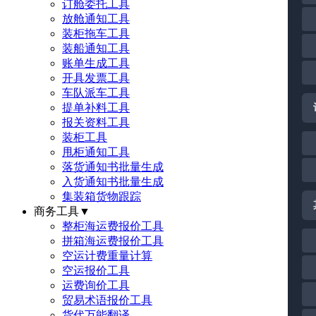
订舱委托工具
放舱通知工具
装柜拖车工具
装船通知工具
账单生成工具
开具发票工具
车队派车工具
提单补料工具
报关资料工具
装柜工具
甩柜通知工具
落货通知书批量生成
入货通知书批量生成
集装箱货物跟踪
商务工具
▼
整柜海运费报价工具
拼箱海运费报价工具
空运计费重量计算
空运报价工具
运费询价工具
贸易术语报价工具
货代万能翻译