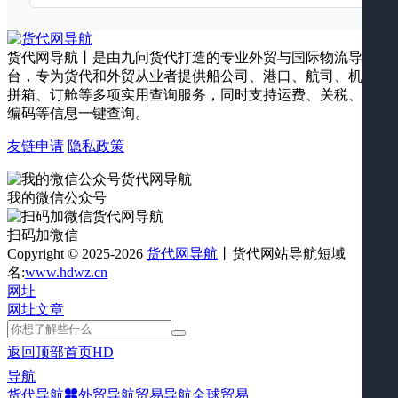
货代网导航丨是由九问货代打造的专业外贸与国际物流导航平
台，专为货代和外贸从业者提供船公司、港口、航司、机场、
拼箱、订舱等多项实用查询服务，同时支持运费、关税、海关
编码等信息一键查询。
友链申请
隐私政策
我的微信公众号
扫码加微信
Copyright © 2025-2026
货代网导航
丨货代网站导航短域
名:
www.hdwz.cn
网址
网址
文章
返回顶部
首页
HD
导航
货代导航
外贸导航
贸易导航
全球贸易