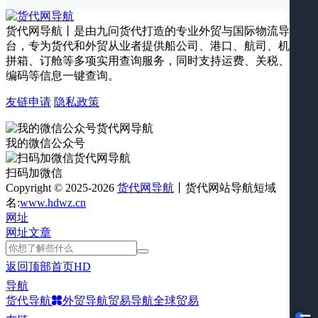
货代网导航丨是由九问货代打造的专业外贸与国际物流导航平
台，专为货代和外贸从业者提供船公司、港口、航司、机场、
拼箱、订舱等多项实用查询服务，同时支持运费、关税、海关
编码等信息一键查询。
友链申请
隐私政策
我的微信公众号
扫码加微信
Copyright © 2025-2026
货代网导航
丨货代网站导航短域
名:
www.hdwz.cn
网址
网址
文章
返回顶部
首页
HD
导航
货代导航
外贸导航
贸易导航
全球贸易