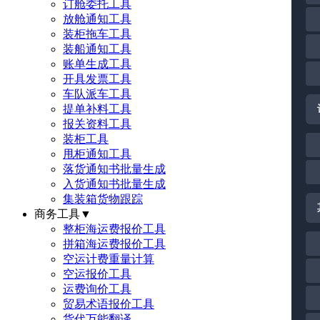
订舱委托工具
放舱通知工具
装柜拖车工具
装船通知工具
账单生成工具
开具发票工具
车队派车工具
提单补料工具
报关资料工具
装柜工具
甩柜通知工具
落货通知书批量生成
入货通知书批量生成
集装箱货物跟踪
商务工具
▼
整柜海运费报价工具
拼箱海运费报价工具
空运计费重量计算
空运报价工具
运费询价工具
贸易术语报价工具
货代万能翻译