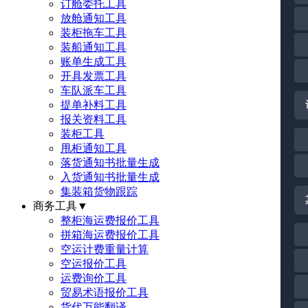
订舱委托工具
放舱通知工具
装柜拖车工具
装船通知工具
账单生成工具
开具发票工具
车队派车工具
提单补料工具
报关资料工具
装柜工具
甩柜通知工具
落货通知书批量生成
入货通知书批量生成
集装箱货物跟踪
商务工具
▼
整柜海运费报价工具
拼箱海运费报价工具
空运计费重量计算
空运报价工具
运费询价工具
贸易术语报价工具
货代万能翻译