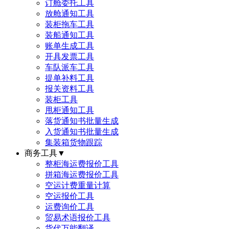
订舱委托工具
放舱通知工具
装柜拖车工具
装船通知工具
账单生成工具
开具发票工具
车队派车工具
提单补料工具
报关资料工具
装柜工具
甩柜通知工具
落货通知书批量生成
入货通知书批量生成
集装箱货物跟踪
商务工具
▼
整柜海运费报价工具
拼箱海运费报价工具
空运计费重量计算
空运报价工具
运费询价工具
贸易术语报价工具
货代万能翻译