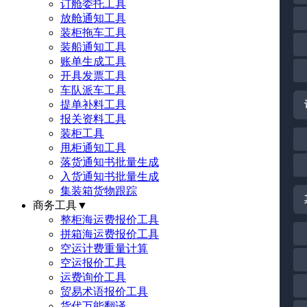
订舱委托工具
放舱通知工具
装柜拖车工具
装船通知工具
账单生成工具
开具发票工具
车队派车工具
提单补料工具
报关资料工具
装柜工具
甩柜通知工具
落货通知书批量生成
入货通知书批量生成
集装箱货物跟踪
商务工具
▼
整柜海运费报价工具
拼箱海运费报价工具
空运计费重量计算
空运报价工具
运费询价工具
贸易术语报价工具
货代万能翻译