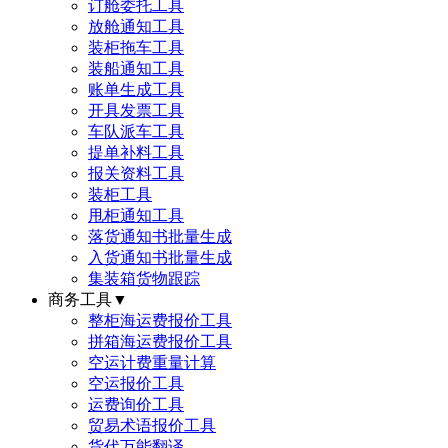
订舱委托工具
放舱通知工具
装柜拖车工具
装船通知工具
账单生成工具
开具发票工具
车队派车工具
提单补料工具
报关资料工具
装柜工具
甩柜通知工具
落货通知书批量生成
入货通知书批量生成
集装箱货物跟踪
商务工具
▼
整柜海运费报价工具
拼箱海运费报价工具
空运计费重量计算
空运报价工具
运费询价工具
贸易术语报价工具
货代万能翻译