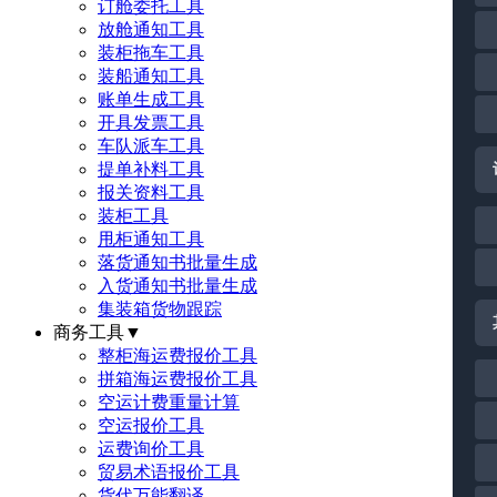
订舱委托工具
放舱通知工具
装柜拖车工具
装船通知工具
账单生成工具
开具发票工具
车队派车工具
提单补料工具
报关资料工具
装柜工具
甩柜通知工具
落货通知书批量生成
入货通知书批量生成
集装箱货物跟踪
商务工具
▼
整柜海运费报价工具
拼箱海运费报价工具
空运计费重量计算
空运报价工具
运费询价工具
贸易术语报价工具
货代万能翻译