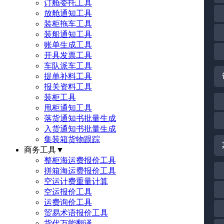
订舱委托工具
放舱通知工具
装柜拖车工具
装船通知工具
账单生成工具
开具发票工具
车队派车工具
提单补料工具
报关资料工具
装柜工具
甩柜通知工具
落货通知书批量生成
入货通知书批量生成
集装箱货物跟踪
商务工具
▼
整柜海运费报价工具
拼箱海运费报价工具
空运计费重量计算
空运报价工具
运费询价工具
贸易术语报价工具
货代万能翻译