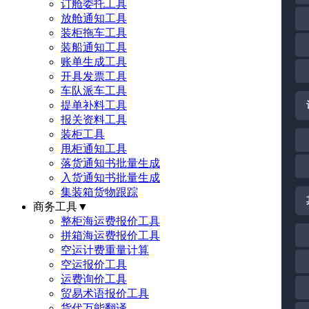
订舱委托工具
放舱通知工具
装柜拖车工具
装船通知工具
账单生成工具
开具发票工具
车队派车工具
提单补料工具
报关资料工具
装柜工具
甩柜通知工具
落货通知书批量生成
入货通知书批量生成
集装箱货物跟踪
商务工具
▼
整柜海运费报价工具
拼箱海运费报价工具
空运计费重量计算
空运报价工具
运费询价工具
贸易术语报价工具
货代万能翻译