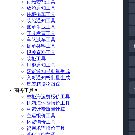
订舱委托工具
放舱通知工具
装柜拖车工具
装船通知工具
账单生成工具
开具发票工具
车队派车工具
提单补料工具
报关资料工具
装柜工具
甩柜通知工具
落货通知书批量生成
入货通知书批量生成
集装箱货物跟踪
商务工具
▼
整柜海运费报价工具
拼箱海运费报价工具
空运计费重量计算
空运报价工具
运费询价工具
贸易术语报价工具
货代万能翻译