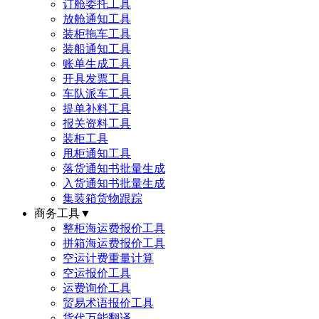
订舱委托工具
放舱通知工具
装柜拖车工具
装船通知工具
账单生成工具
开具发票工具
车队派车工具
提单补料工具
报关资料工具
装柜工具
甩柜通知工具
落货通知书批量生成
入货通知书批量生成
集装箱货物跟踪
商务工具
▼
整柜海运费报价工具
拼箱海运费报价工具
空运计费重量计算
空运报价工具
运费询价工具
贸易术语报价工具
货代万能翻译