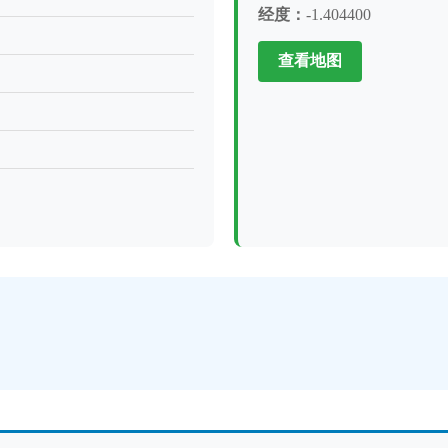
经度：
-1.404400
查看地图