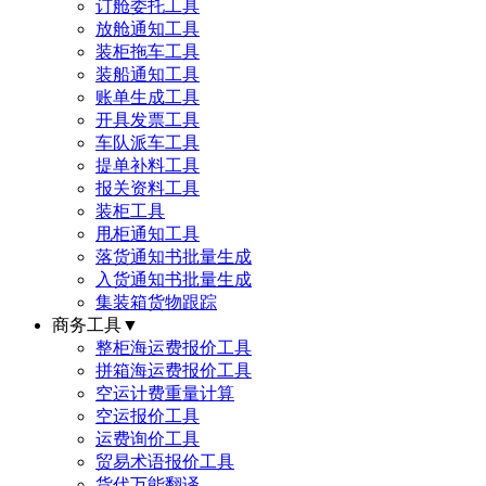
订舱委托工具
放舱通知工具
装柜拖车工具
装船通知工具
账单生成工具
开具发票工具
车队派车工具
提单补料工具
报关资料工具
装柜工具
甩柜通知工具
落货通知书批量生成
入货通知书批量生成
集装箱货物跟踪
商务工具
▼
整柜海运费报价工具
拼箱海运费报价工具
空运计费重量计算
空运报价工具
运费询价工具
贸易术语报价工具
货代万能翻译