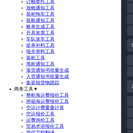
订舱委托工具
放舱通知工具
装柜拖车工具
装船通知工具
账单生成工具
开具发票工具
车队派车工具
提单补料工具
报关资料工具
装柜工具
甩柜通知工具
落货通知书批量生成
入货通知书批量生成
集装箱货物跟踪
商务工具
▼
整柜海运费报价工具
拼箱海运费报价工具
空运计费重量计算
空运报价工具
运费询价工具
贸易术语报价工具
货代万能翻译