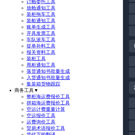
订舱委托工具
放舱通知工具
装柜拖车工具
装船通知工具
账单生成工具
开具发票工具
车队派车工具
提单补料工具
报关资料工具
装柜工具
甩柜通知工具
落货通知书批量生成
入货通知书批量生成
集装箱货物跟踪
商务工具
▼
整柜海运费报价工具
拼箱海运费报价工具
空运计费重量计算
空运报价工具
运费询价工具
贸易术语报价工具
货代万能翻译