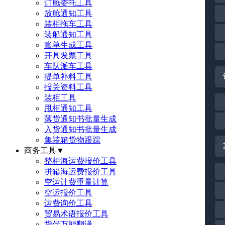
订舱委托工具
放舱通知工具
装柜拖车工具
装船通知工具
账单生成工具
开具发票工具
车队派车工具
提单补料工具
报关资料工具
装柜工具
甩柜通知工具
落货通知书批量生成
入货通知书批量生成
集装箱货物跟踪
商务工具
▼
整柜海运费报价工具
拼箱海运费报价工具
空运计费重量计算
空运报价工具
运费询价工具
贸易术语报价工具
货代万能翻译