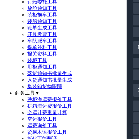
订舱委托工具
放舱通知工具
装柜拖车工具
装船通知工具
账单生成工具
开具发票工具
车队派车工具
提单补料工具
报关资料工具
装柜工具
甩柜通知工具
落货通知书批量生成
入货通知书批量生成
集装箱货物跟踪
商务工具
▼
整柜海运费报价工具
拼箱海运费报价工具
空运计费重量计算
空运报价工具
运费询价工具
贸易术语报价工具
货代万能翻译