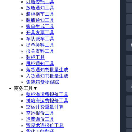
订舱委托工具
放舱通知工具
装柜拖车工具
装船通知工具
账单生成工具
开具发票工具
车队派车工具
提单补料工具
报关资料工具
装柜工具
甩柜通知工具
落货通知书批量生成
入货通知书批量生成
集装箱货物跟踪
商务工具
▼
整柜海运费报价工具
拼箱海运费报价工具
空运计费重量计算
空运报价工具
运费询价工具
贸易术语报价工具
货代万能翻译