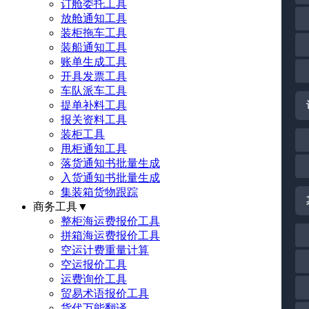
订舱委托工具
放舱通知工具
装柜拖车工具
装船通知工具
账单生成工具
开具发票工具
车队派车工具
提单补料工具
报关资料工具
装柜工具
甩柜通知工具
落货通知书批量生成
入货通知书批量生成
集装箱货物跟踪
商务工具
▼
整柜海运费报价工具
拼箱海运费报价工具
空运计费重量计算
空运报价工具
运费询价工具
贸易术语报价工具
货代万能翻译