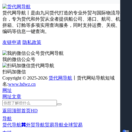
货代网导航丨是由九问货代打造的专业外贸与国际物流导航平
台，专为货代和外贸从业者提供船公司、港口、航司、机场、
拼箱、订舱等多项实用查询服务，同时支持运费、关税、海关
编码等信息一键查询。
友链申请
隐私政策
我的微信公众号
扫码加微信
Copyright © 2025-2026
货代网导航
丨货代网站导航短域
名:
www.hdwz.cn
网址
网址
文章
返回顶部
首页
HD
导航
货代导航
外贸导航
贸易导航
全球贸易