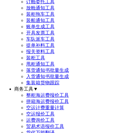
订舱委托工具
放舱通知工具
装柜拖车工具
装船通知工具
账单生成工具
开具发票工具
车队派车工具
提单补料工具
报关资料工具
装柜工具
甩柜通知工具
落货通知书批量生成
入货通知书批量生成
集装箱货物跟踪
商务工具
▼
整柜海运费报价工具
拼箱海运费报价工具
空运计费重量计算
空运报价工具
运费询价工具
贸易术语报价工具
货代万能翻译