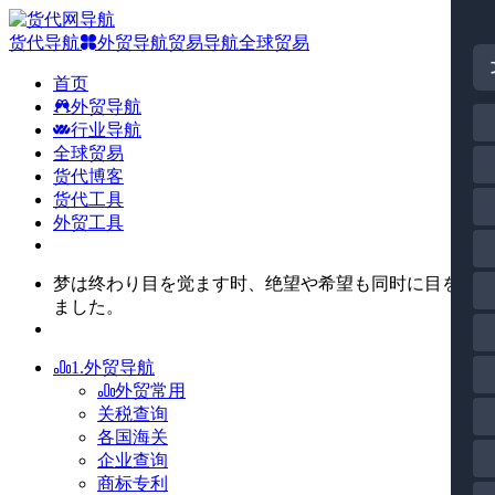
货代导航
外贸导航
贸易导航
全球贸易
首页
外贸导航
行业导航
全球贸易
货代博客
货代工具
外贸工具
梦は终わり目を觉ます时、绝望や希望も同时に目を觉
ました。
1.外贸导航
外贸常用
关税查询
各国海关
企业查询
商标专利