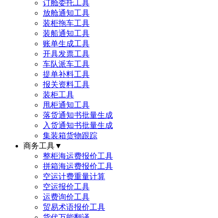
订舱委托工具
放舱通知工具
装柜拖车工具
装船通知工具
账单生成工具
开具发票工具
车队派车工具
提单补料工具
报关资料工具
装柜工具
甩柜通知工具
落货通知书批量生成
入货通知书批量生成
集装箱货物跟踪
商务工具
▼
整柜海运费报价工具
拼箱海运费报价工具
空运计费重量计算
空运报价工具
运费询价工具
贸易术语报价工具
货代万能翻译