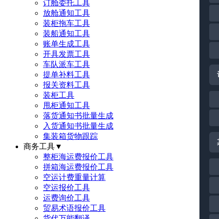
订舱委托工具
放舱通知工具
装柜拖车工具
装船通知工具
账单生成工具
开具发票工具
车队派车工具
提单补料工具
报关资料工具
装柜工具
甩柜通知工具
落货通知书批量生成
入货通知书批量生成
集装箱货物跟踪
商务工具
▼
整柜海运费报价工具
拼箱海运费报价工具
空运计费重量计算
空运报价工具
运费询价工具
贸易术语报价工具
货代万能翻译