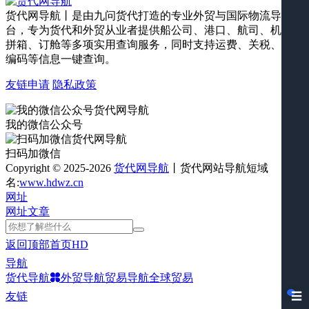
货代网导航丨是由九问货代打造的专业外贸与国际物流导航平
台，专为货代和外贸从业者提供船公司、港口、航司、机场、
拼箱、订舱等多项实用查询服务，同时支持运费、关税、海关
编码等信息一键查询。
友链申请
隐私政策
我的微信公众号
扫码加微信
Copyright © 2025-2026
货代网导航
丨货代网站导航短域
名:
www.hdwz.cn
网址
网址
文章
返回顶部
首页
HD
导航
货代导航
外贸导航
贸易导航
全球贸易
友链
☰