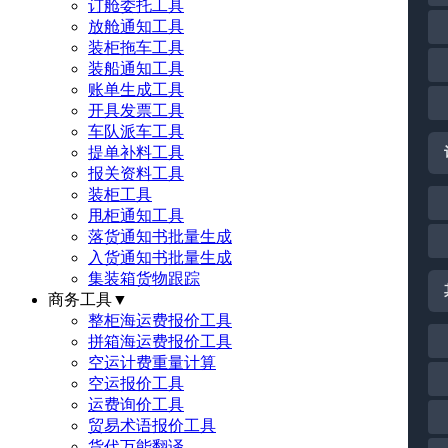
订舱委托工具
放舱通知工具
装柜拖车工具
装船通知工具
账单生成工具
开具发票工具
车队派车工具
提单补料工具
报关资料工具
装柜工具
甩柜通知工具
落货通知书批量生成
入货通知书批量生成
集装箱货物跟踪
商务工具
▼
整柜海运费报价工具
拼箱海运费报价工具
空运计费重量计算
空运报价工具
运费询价工具
贸易术语报价工具
货代万能翻译