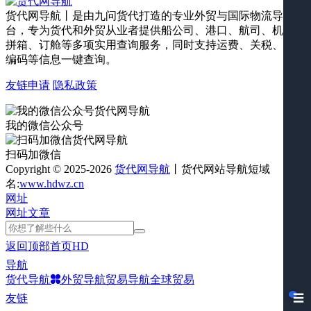
货代网导航丨是由九问货代打造的专业外贸与国际物流导航平
台，专为货代和外贸从业者提供船公司、港口、航司、机场、
拼箱、订舱等多项实用查询服务，同时支持运费、关税、海关
编码等信息一键查询。
友链申请
隐私政策
我的微信公众号
扫码加微信
Copyright © 2025-2026
货代网导航
丨货代网站导航短域
名:
www.hdwz.cn
网址
网址
文章
返回顶部
首页
HD
导航
货代导航
外贸导航
贸易导航
全球贸易
友链
☰