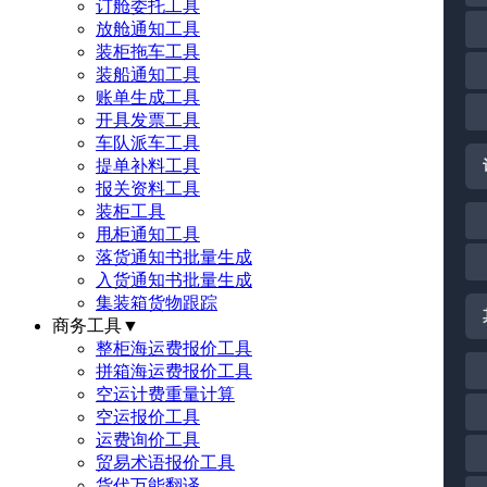
订舱委托工具
放舱通知工具
装柜拖车工具
装船通知工具
账单生成工具
开具发票工具
车队派车工具
提单补料工具
报关资料工具
装柜工具
甩柜通知工具
落货通知书批量生成
入货通知书批量生成
集装箱货物跟踪
商务工具
▼
整柜海运费报价工具
拼箱海运费报价工具
空运计费重量计算
空运报价工具
运费询价工具
贸易术语报价工具
货代万能翻译