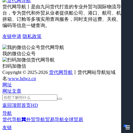
货代网导航丨是由九问货代打造的专业外贸与国际物流导航平
台，专为货代和外贸从业者提供船公司、港口、航司、机场、
拼箱、订舱等多项实用查询服务，同时支持运费、关税、海关
编码等信息一键查询。
友链申请
隐私政策
我的微信公众号
扫码加微信
Copyright © 2025-2026
货代网导航
丨货代网站导航短域
名:
www.hdwz.cn
网址
网址
文章
返回顶部
首页
HD
导航
货代导航
外贸导航
贸易导航
全球贸易
友链
☰