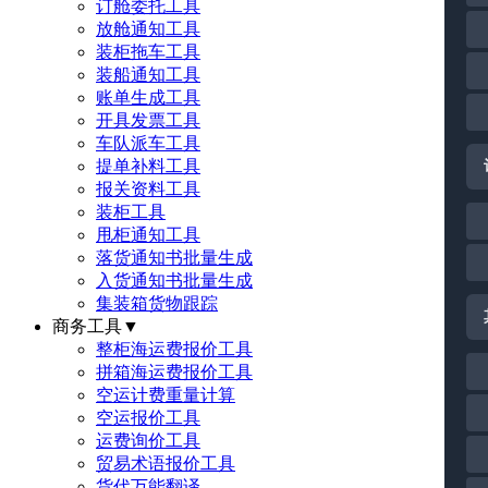
订舱委托工具
放舱通知工具
装柜拖车工具
装船通知工具
账单生成工具
开具发票工具
车队派车工具
提单补料工具
报关资料工具
装柜工具
甩柜通知工具
落货通知书批量生成
入货通知书批量生成
集装箱货物跟踪
商务工具
▼
整柜海运费报价工具
拼箱海运费报价工具
空运计费重量计算
空运报价工具
运费询价工具
贸易术语报价工具
货代万能翻译