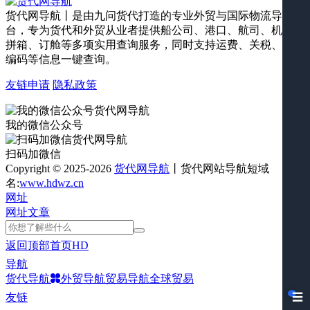
货代网导航丨是由九问货代打造的专业外贸与国际物流导航平
台，专为货代和外贸从业者提供船公司、港口、航司、机场、
拼箱、订舱等多项实用查询服务，同时支持运费、关税、海关
编码等信息一键查询。
友链申请
隐私政策
我的微信公众号
扫码加微信
Copyright © 2025-2026
货代网导航
丨货代网站导航短域
名:
www.hdwz.cn
网址
网址
文章
返回顶部
首页
HD
导航
货代导航
外贸导航
贸易导航
全球贸易
友链
☰