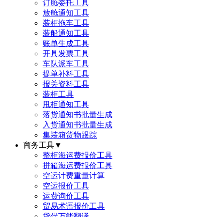
订舱委托工具
放舱通知工具
装柜拖车工具
装船通知工具
账单生成工具
开具发票工具
车队派车工具
提单补料工具
报关资料工具
装柜工具
甩柜通知工具
落货通知书批量生成
入货通知书批量生成
集装箱货物跟踪
商务工具
▼
整柜海运费报价工具
拼箱海运费报价工具
空运计费重量计算
空运报价工具
运费询价工具
贸易术语报价工具
货代万能翻译