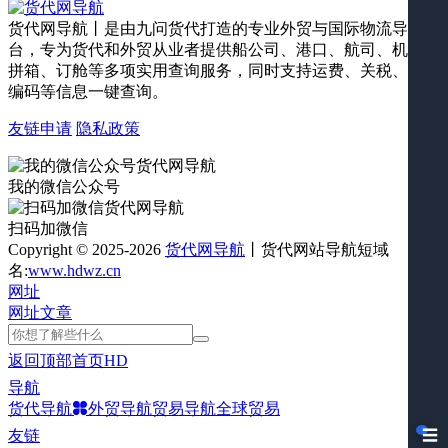
货代网导航丨是由九问货代打造的专业外贸与国际物流导航平
台，专为货代和外贸从业者提供船公司、港口、航司、机场、
拼箱、订舱等多项实用查询服务，同时支持运费、关税、海关
编码等信息一键查询。
友链申请
隐私政策
我的微信公众号
扫码加微信
Copyright © 2025-2026
货代网导航
丨货代网站导航短域
名:
www.hdwz.cn
网址
网址
文章
返回顶部
首页
HD
导航
货代导航
外贸导航
贸易导航
全球贸易
☰
友链