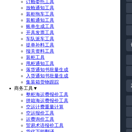
订舱委托工具
放舱通知工具
装柜拖车工具
装船通知工具
账单生成工具
开具发票工具
车队派车工具
提单补料工具
报关资料工具
装柜工具
甩柜通知工具
落货通知书批量生成
入货通知书批量生成
集装箱货物跟踪
商务工具
▼
整柜海运费报价工具
拼箱海运费报价工具
空运计费重量计算
空运报价工具
运费询价工具
贸易术语报价工具
货代万能翻译