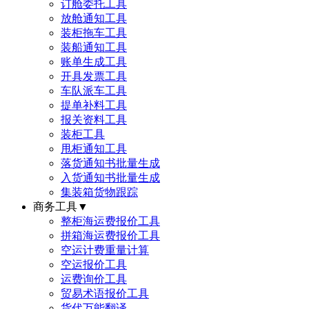
订舱委托工具
放舱通知工具
装柜拖车工具
装船通知工具
账单生成工具
开具发票工具
车队派车工具
提单补料工具
报关资料工具
装柜工具
甩柜通知工具
落货通知书批量生成
入货通知书批量生成
集装箱货物跟踪
商务工具
▼
整柜海运费报价工具
拼箱海运费报价工具
空运计费重量计算
空运报价工具
运费询价工具
贸易术语报价工具
货代万能翻译