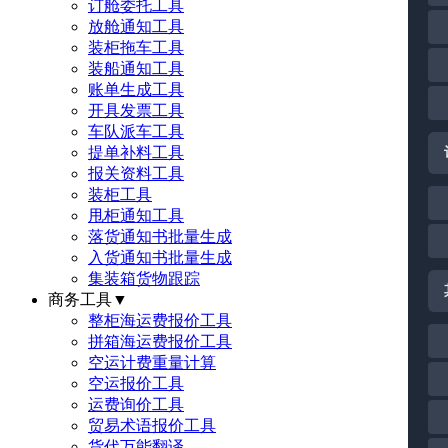
订舱委托工具
放舱通知工具
装柜拖车工具
装船通知工具
账单生成工具
开具发票工具
车队派车工具
提单补料工具
报关资料工具
装柜工具
甩柜通知工具
落货通知书批量生成
入货通知书批量生成
集装箱货物跟踪
商务工具
▼
整柜海运费报价工具
拼箱海运费报价工具
空运计费重量计算
空运报价工具
运费询价工具
贸易术语报价工具
货代万能翻译