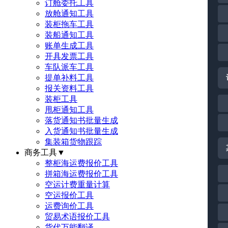
订舱委托工具
放舱通知工具
装柜拖车工具
装船通知工具
账单生成工具
开具发票工具
车队派车工具
提单补料工具
报关资料工具
装柜工具
甩柜通知工具
落货通知书批量生成
入货通知书批量生成
集装箱货物跟踪
商务工具
▼
整柜海运费报价工具
拼箱海运费报价工具
空运计费重量计算
空运报价工具
运费询价工具
贸易术语报价工具
货代万能翻译