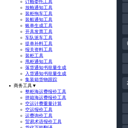
订舱委托工具
放舱通知工具
装柜拖车工具
装船通知工具
账单生成工具
开具发票工具
车队派车工具
提单补料工具
报关资料工具
装柜工具
甩柜通知工具
落货通知书批量生成
入货通知书批量生成
集装箱货物跟踪
商务工具
▼
整柜海运费报价工具
拼箱海运费报价工具
空运计费重量计算
空运报价工具
运费询价工具
贸易术语报价工具
货代万能翻译