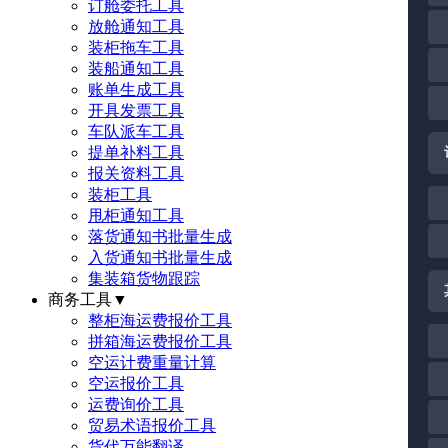
订舱委托工具
放舱通知工具
装柜拖车工具
装船通知工具
账单生成工具
开具发票工具
车队派车工具
提单补料工具
报关资料工具
装柜工具
甩柜通知工具
落货通知书批量生成
入货通知书批量生成
集装箱货物跟踪
商务工具
▼
整柜海运费报价工具
拼箱海运费报价工具
空运计费重量计算
空运报价工具
运费询价工具
贸易术语报价工具
货代万能翻译