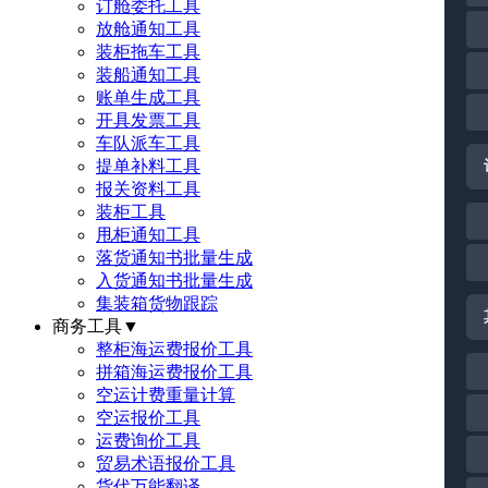
订舱委托工具
放舱通知工具
装柜拖车工具
装船通知工具
账单生成工具
开具发票工具
车队派车工具
提单补料工具
报关资料工具
装柜工具
甩柜通知工具
落货通知书批量生成
入货通知书批量生成
集装箱货物跟踪
商务工具
▼
整柜海运费报价工具
拼箱海运费报价工具
空运计费重量计算
空运报价工具
运费询价工具
贸易术语报价工具
货代万能翻译