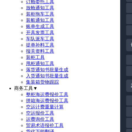
订舱委托工具
放舱通知工具
装柜拖车工具
装船通知工具
账单生成工具
开具发票工具
车队派车工具
提单补料工具
报关资料工具
装柜工具
甩柜通知工具
落货通知书批量生成
入货通知书批量生成
集装箱货物跟踪
商务工具
▼
整柜海运费报价工具
拼箱海运费报价工具
空运计费重量计算
空运报价工具
运费询价工具
贸易术语报价工具
货代万能翻译