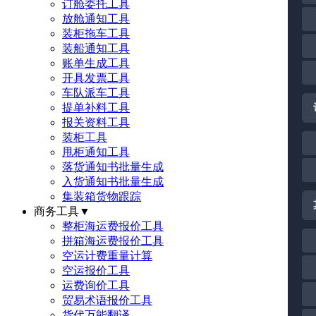
订舱委托工具
放舱通知工具
装柜拖车工具
装船通知工具
账单生成工具
开具发票工具
车队派车工具
提单补料工具
报关资料工具
装柜工具
甩柜通知工具
落货通知书批量生成
入货通知书批量生成
集装箱货物跟踪
商务工具
▼
整柜海运费报价工具
拼箱海运费报价工具
空运计费重量计算
空运报价工具
运费询价工具
贸易术语报价工具
货代万能翻译