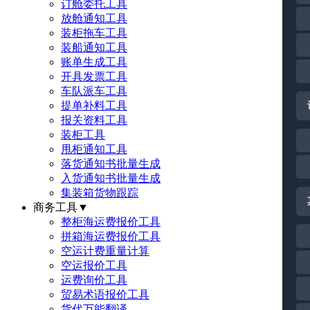
订舱委托工具
放舱通知工具
装柜拖车工具
装船通知工具
账单生成工具
开具发票工具
车队派车工具
提单补料工具
报关资料工具
装柜工具
甩柜通知工具
落货通知书批量生成
入货通知书批量生成
集装箱货物跟踪
商务工具
▼
整柜海运费报价工具
拼箱海运费报价工具
空运计费重量计算
空运报价工具
运费询价工具
贸易术语报价工具
货代万能翻译