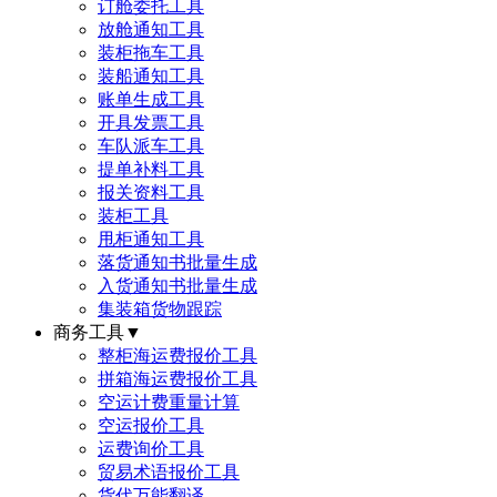
订舱委托工具
放舱通知工具
装柜拖车工具
装船通知工具
账单生成工具
开具发票工具
车队派车工具
提单补料工具
报关资料工具
装柜工具
甩柜通知工具
落货通知书批量生成
入货通知书批量生成
集装箱货物跟踪
商务工具
▼
整柜海运费报价工具
拼箱海运费报价工具
空运计费重量计算
空运报价工具
运费询价工具
贸易术语报价工具
货代万能翻译