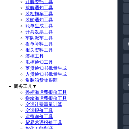
订舱委托工具
放舱通知工具
装柜拖车工具
装船通知工具
账单生成工具
开具发票工具
车队派车工具
提单补料工具
报关资料工具
装柜工具
甩柜通知工具
落货通知书批量生成
入货通知书批量生成
集装箱货物跟踪
商务工具
▼
整柜海运费报价工具
拼箱海运费报价工具
空运计费重量计算
空运报价工具
运费询价工具
贸易术语报价工具
货代万能翻译