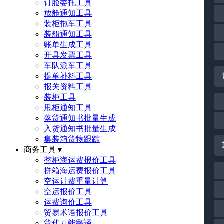
订舱委托工具
放舱通知工具
装柜拖车工具
装船通知工具
账单生成工具
开具发票工具
车队派车工具
提单补料工具
报关资料工具
装柜工具
甩柜通知工具
落货通知书批量生成
入货通知书批量生成
集装箱货物跟踪
商务工具
▼
整柜海运费报价工具
拼箱海运费报价工具
空运计费重量计算
空运报价工具
运费询价工具
贸易术语报价工具
货代万能翻译