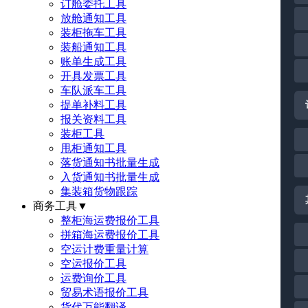
订舱委托工具
放舱通知工具
装柜拖车工具
装船通知工具
账单生成工具
开具发票工具
车队派车工具
提单补料工具
报关资料工具
装柜工具
甩柜通知工具
落货通知书批量生成
入货通知书批量生成
集装箱货物跟踪
商务工具
▼
整柜海运费报价工具
拼箱海运费报价工具
空运计费重量计算
空运报价工具
运费询价工具
贸易术语报价工具
货代万能翻译