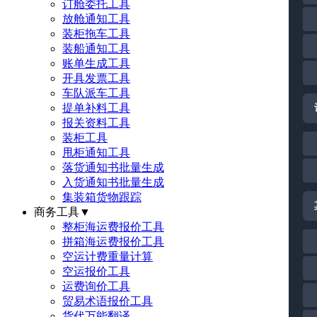
订舱委托工具
放舱通知工具
装柜拖车工具
装船通知工具
账单生成工具
开具发票工具
车队派车工具
提单补料工具
报关资料工具
装柜工具
甩柜通知工具
落货通知书批量生成
入货通知书批量生成
集装箱货物跟踪
商务工具
▼
整柜海运费报价工具
拼箱海运费报价工具
空运计费重量计算
空运报价工具
运费询价工具
贸易术语报价工具
货代万能翻译