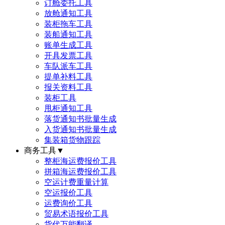
订舱委托工具
放舱通知工具
装柜拖车工具
装船通知工具
账单生成工具
开具发票工具
车队派车工具
提单补料工具
报关资料工具
装柜工具
甩柜通知工具
落货通知书批量生成
入货通知书批量生成
集装箱货物跟踪
商务工具
▼
整柜海运费报价工具
拼箱海运费报价工具
空运计费重量计算
空运报价工具
运费询价工具
贸易术语报价工具
货代万能翻译