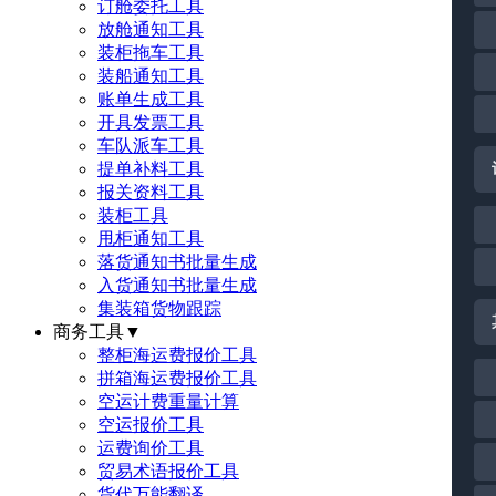
订舱委托工具
放舱通知工具
装柜拖车工具
装船通知工具
账单生成工具
开具发票工具
车队派车工具
提单补料工具
报关资料工具
装柜工具
甩柜通知工具
落货通知书批量生成
入货通知书批量生成
集装箱货物跟踪
商务工具
▼
整柜海运费报价工具
拼箱海运费报价工具
空运计费重量计算
空运报价工具
运费询价工具
贸易术语报价工具
货代万能翻译