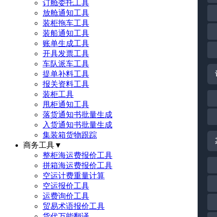
订舱委托工具
放舱通知工具
装柜拖车工具
装船通知工具
账单生成工具
开具发票工具
车队派车工具
提单补料工具
报关资料工具
装柜工具
甩柜通知工具
落货通知书批量生成
入货通知书批量生成
集装箱货物跟踪
商务工具
▼
整柜海运费报价工具
拼箱海运费报价工具
空运计费重量计算
空运报价工具
运费询价工具
贸易术语报价工具
货代万能翻译