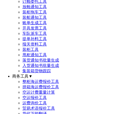
订舱委托工具
放舱通知工具
装柜拖车工具
装船通知工具
账单生成工具
开具发票工具
车队派车工具
提单补料工具
报关资料工具
装柜工具
甩柜通知工具
落货通知书批量生成
入货通知书批量生成
集装箱货物跟踪
商务工具
▼
整柜海运费报价工具
拼箱海运费报价工具
空运计费重量计算
空运报价工具
运费询价工具
贸易术语报价工具
货代万能翻译